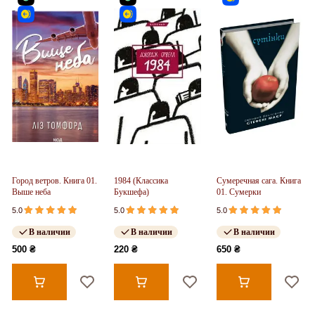
Город ветров. Книга 01.
1984 (Классика
Сумеречная сага. Книга
Выше неба
Букшефа)
01. Сумерки
5.0
5.0
5.0
В наличии
В наличии
В наличии
500 ₴
220 ₴
650 ₴