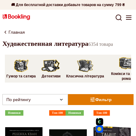
🚚 Для бесплатной доставки добавьте товаров на сумму
799 ₴
Главная
Художественная литература
6354 товара
Комікси та гр
Гумор та сатира
Детективи
Класична література
романи
По рейтингу
Фильтр
Новинки
Топ-100
Новинки
Топ-100