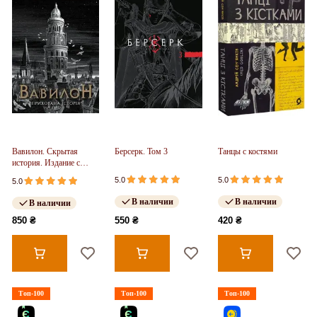
Вавилон. Скрытая
Берсерк. Том 3
Танцы с костями
история. Издание с
иллюстрированным
5.0
5.0
5.0
срезом (у)
В наличии
В наличии
В наличии
850 ₴
550 ₴
420 ₴
Топ-100
Топ-100
Топ-100