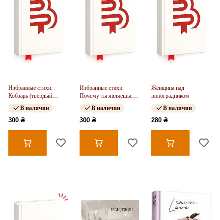
Избранные стихи.
Избранные стихи.
Женщина над
Кобзарь (твердый
Почему ты являешься
виноградником
переплет)
мне… (твердый
В наличии
В наличии
В наличии
переплет)
300 ₴
300 ₴
280 ₴