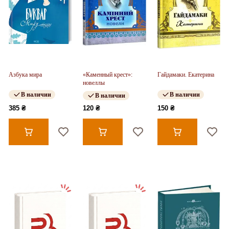
Азбука мира
«Каменный крест»:
Гайдамаки. Екатерина
новеллы
В наличии
В наличии
В наличии
385 ₴
120 ₴
150 ₴