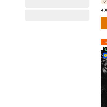
43
То