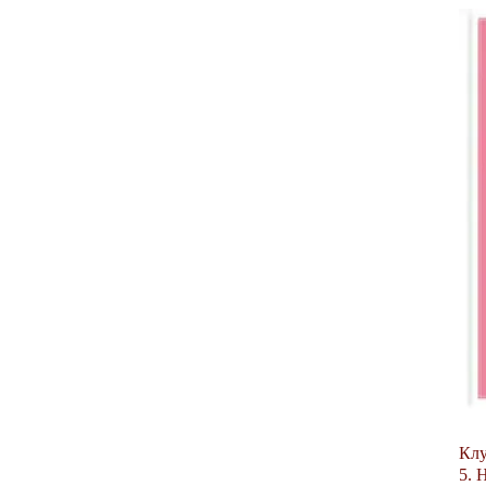
Клу
5. 