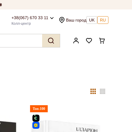
₴
+38(067) 670 33 11
Ваш город
UK
RU
Колл-центр
Топ-100