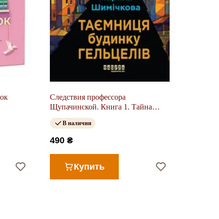
док
Следствия профессора
Щупачинской. Книга 1. Тайна
Дома Гельцелей (у)
В наличии
490 ₴
Купить