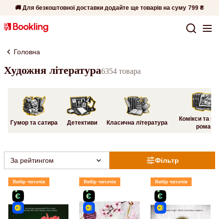
🚚 Для безкоштовної доставки додайте ще товарів на суму
799 ₴
Головна
Художня література
6354 товара
Комікси та гр
Гумор та сатира
Детективи
Класична література
романи
За рейтингом
Фільтр
Вибір читачів
Вибір читачів
Вибір читачів