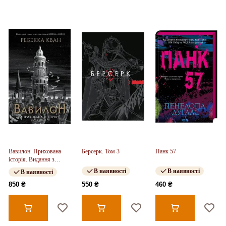
Вавилон. Прихована
Берсерк. Том 3
Панк 57
історія. Видання з
ілюстрованим зрізом
В наявності
В наявності
В наявності
(у)
850 ₴
550 ₴
460 ₴