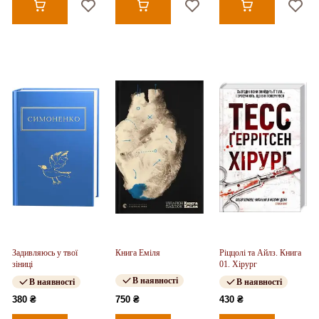
Задивляюсь у твої
Книга Еміля
Ріццолі та Айлз. Книга
зіниці
01. Хірург
В наявності
В наявності
В наявності
380 ₴
750 ₴
430 ₴