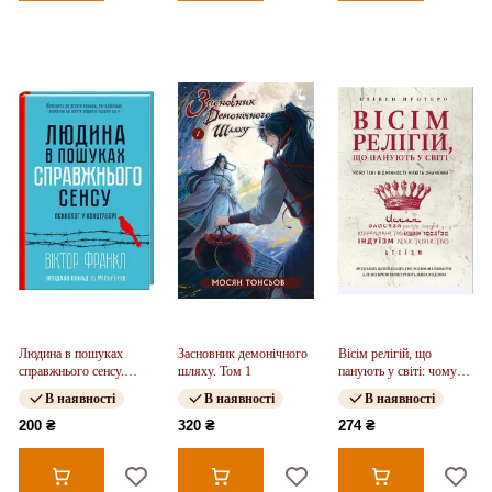
Людина в пошуках
Засновник демонічного
Вісім релігій, що
справжнього сенсу.
шляху. Том 1
панують у світі: чому
Психолог у концтаборі
їхні відмінності мають
В наявності
В наявності
В наявності
значення
200 ₴
320 ₴
274 ₴