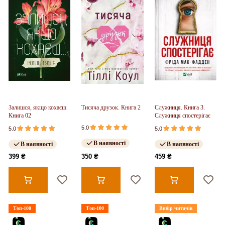
Залишся, якщо кохаєш.
Тисяча друзок. Книга 2
Служниця. Книга 3.
Книга 02
Служниця спостерігає
5.0
5.0
5.0
В наявності
В наявності
В наявності
399 ₴
350 ₴
459 ₴
Топ-100
Топ-100
Вибір читачів