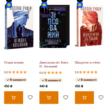
Огидне кохання
Диявольська ніч. Книга
Шкодуючи за тобою
01. Зіпсований
5.0
5.0
5.0
В наявності
В наявності
В наявності
450 ₴
440 ₴
450 ₴