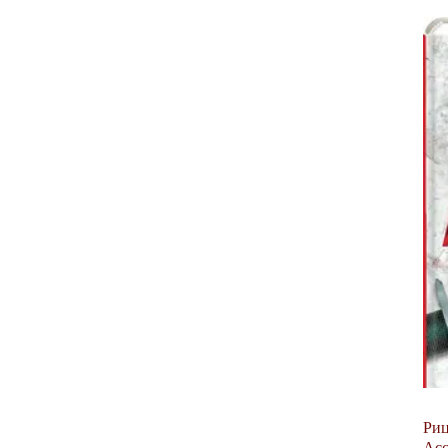
Риц
Асс