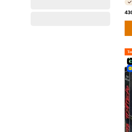
43
То