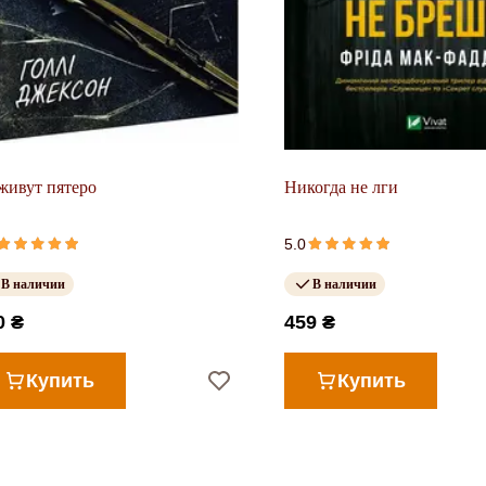
ивут пятеро
Никогда не лги
5.0
В наличии
В наличии
0 ₴
459 ₴
Купить
Купить