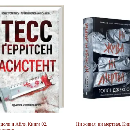
цоли и Айлз. Книга 02.
Ни живая, ни мертвая. Кни
истент