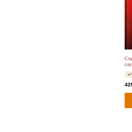
Слу
сл
42