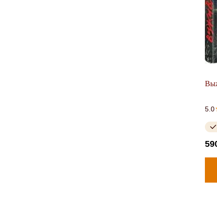
Выж
5.0
59