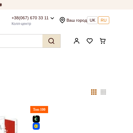
₴
+38(067) 670 33 11
Ваш город
UK
RU
Колл-центр
Топ-100