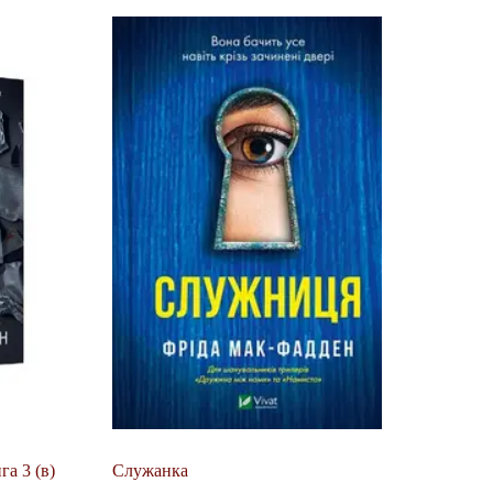
га 3 (в)
Служанка