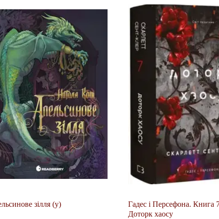
льсинове зілля (у)
Гадес і Персефона. Книга 7
Доторк хаосу