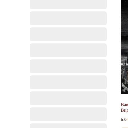
Вав
Вид
5.0