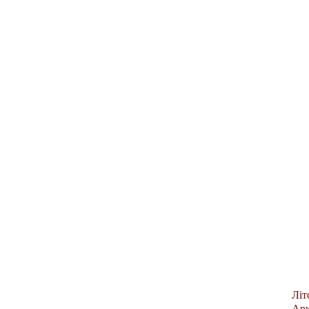
Літ
Арк