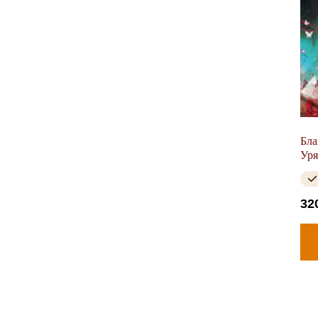
Бла
Уря
32