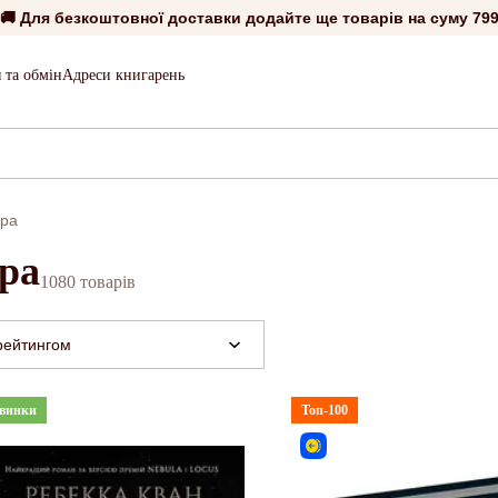
🚚 Для безкоштовної доставки додайте ще товарів на суму
799
 та обмін
Адреси книгарень
ура
ра
1080 товарів
рейтингом
винки
Топ-100