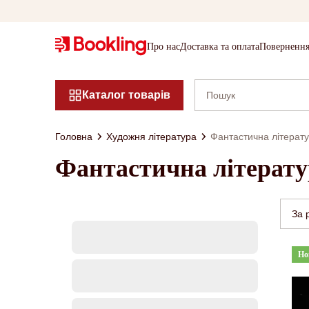
Про нас
Доставка та оплата
Повернення
Каталог товарів
Головна
Художня література
Фантастична літерат
Фантастична літерату
За 
Но