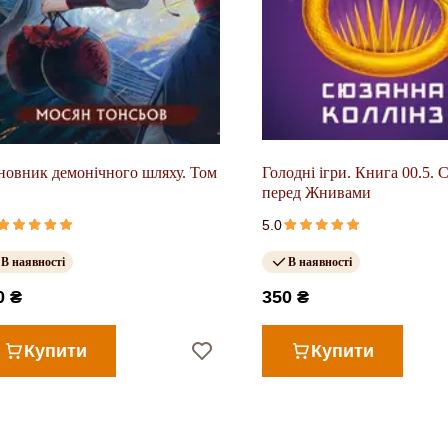
новник демонічного шляху. Том
Голодні ігри. Книга 00.5. 
перед Жнивами
5.0
В наявності
В наявності
0 ₴
350 ₴
Купити
Купити