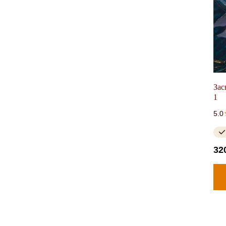
Зас
1
5.0
32