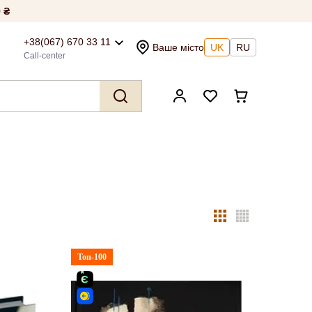
 ₴
+38(067) 670 33 11
Ваше місто
UK
RU
Call-center
Топ-100