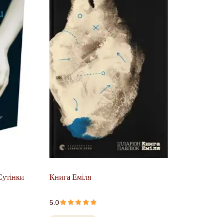
 Сутінки
Книга Еміля
5.0