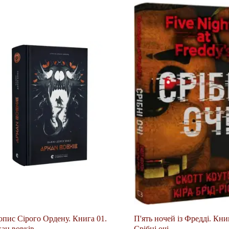
опис Сірого Ордену. Книга 01.
П'ять ночей із Фредді. Кни
ан вовків
Срібні очі