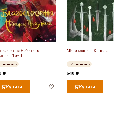
гословення Небесного
Місто клинків. Книга 2
дника. Том 1
В наявності
В наявності
0 ₴
640 ₴
Купити
Купити