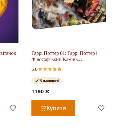
Світанок
Гаррі Поттер 01: Гаррі Поттер і
Філософський Камінь.
ІЛЮСТРОВАНЕ ВИДАННЯ
5.0
В наявності
1190 ₴
Купити