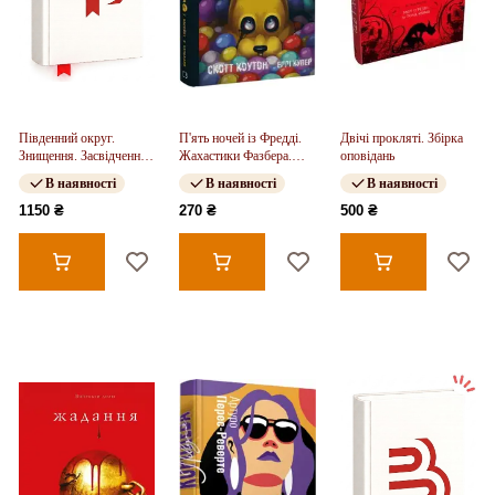
Південний округ.
П'ять ночей із Фредді.
Двічі прокляті. Збірка
Знищення. Засвідчення.
Жахастики Фазбера.
оповідань
Замирення
Книга 01. У басейні з
В наявності
В наявності
В наявності
кульками
1150 ₴
270 ₴
500 ₴