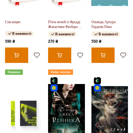
Спи міцно
П'ять ночей із Фредді.
Оповідь Артура
Жахастики Фазбера.
Ґордона Піма
Книга 10. Дружнє
В наявності
В наявності
В наявності
обличчя
590 ₴
270 ₴
550 ₴
Новинки
Вибір читачів