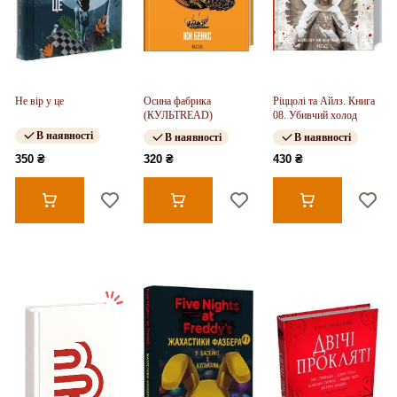
Не вір у це
Осина фабрика
Ріццолі та Айлз. Книга
(КУЛЬТREAD)
08. Убивчий холод
В наявності
В наявності
В наявності
350 ₴
320 ₴
430 ₴