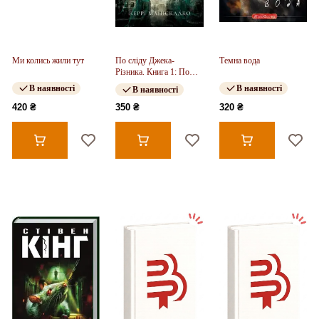
Ми колись жили тут
По сліду Джека-
Темна вода
Різника. Книга 1: По
сліду Джека-Різника
В наявності
В наявності
В наявності
420 ₴
350 ₴
320 ₴