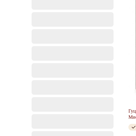
Гуц
Мис
орн