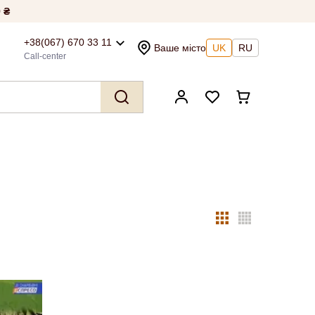
 ₴
+38(067) 670 33 11
Ваше місто
UK
RU
Call-center