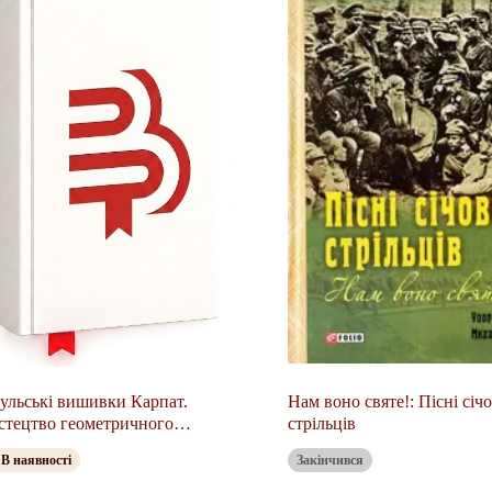
ульські вишивки Карпат.
Нам воно святе!: Пісні січ
тецтво геометричного
стрільців
аменту і колориту. Альбом 6
В наявності
Закінчився