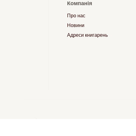
Компанія
Про нас
Новини
Адреси книгарень
Створено
Sense Production