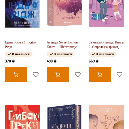
Ідени. Книга 1. Індіґо
Агенція Sweet Lemon.
За межами льоду. Книга
Рідж
Книга 1. Шепіт рядків
2. Спіраль (зі зрізом)
(у)
В наявності
В наявності
В наявності
370 ₴
490 ₴
669 ₴