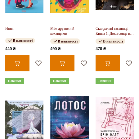
Няня
Між друзями й
Скандальні таємниці.
коханцями
Книга 1. Доки сонце не
розіб'ється (у)
В наявності
В наявності
В наявності
440 ₴
490 ₴
470 ₴
Новинки
Новинки
Новинки