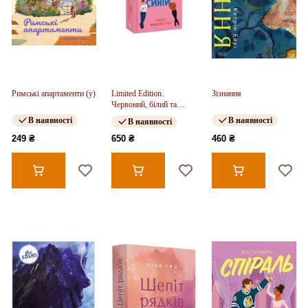
Римські апартаменти (у)
Limited Edition.
Зізнання
Червоний, білий та
королівський синій
В наявності
В наявності
В наявності
249 ₴
650 ₴
460 ₴