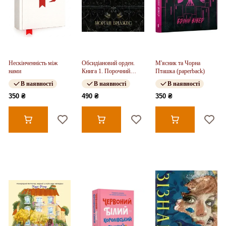
Нескінченність між
Обсидіановий орден.
М'ясник та Чорна
нами
Книга 1. Порочний
Пташка (paperback)
секрет (у)
В наявності
В наявності
В наявності
350 ₴
490 ₴
350 ₴