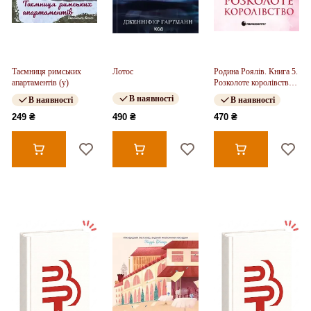
Таємниця римських
Лотос
Родина Роялів. Книга 5.
апартаментів (у)
Розколоте королівство
(у)
В наявності
В наявності
В наявності
249 ₴
490 ₴
470 ₴