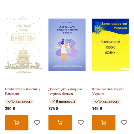
Найбагатший чоловік у
Дорослі діти емоційно
Кримінальний кодекс
Вавилоні
незрілих батьків
України
В наявності
В наявності
В наявності
390 ₴
375 ₴
145 ₴