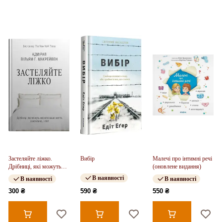
Застеляйте ліжко.
Вибір
Малечі про інтимні речі
Дрібниці, які можуть
(оновлене видання)
змінити ваше життя... і,
В наявності
В наявності
В наявності
можливо, світ
300 ₴
590 ₴
550 ₴