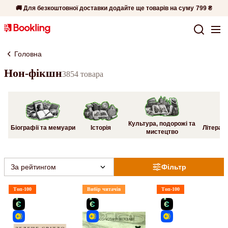
🚚 Для безкоштовної доставки додайте ще товарів на суму
799 ₴
Головна
Нон-фікшн
3854 товара
Культура, подорожі та
Біографії та мемуари
Історія
Літерату
мистецтво
За рейтингом
Фільтр
Топ-100
Вибір читачів
Топ-100