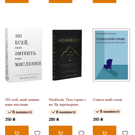
101 есей, який змінить
Workbook. Тією горою є
Стіни в моїй голові
ваше мислення
ви. Як перетворити
самосаботаж на
В наявності
В наявності
В наявності
самовдосконалення
350 ₴
280 ₴
395 ₴