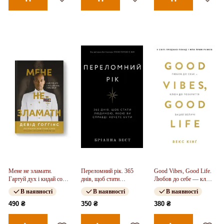
Мене не зламати.
Переломний рік. 365
Good Vibes, Good Life.
Гартуй дух і кидай собі
днів, щоб стати
Любов до себе — ключ
виклики
людиною, якою ви
до розкриття вашої
В наявності
В наявності
В наявності
справді хочете бути
величі
490 ₴
350 ₴
380 ₴