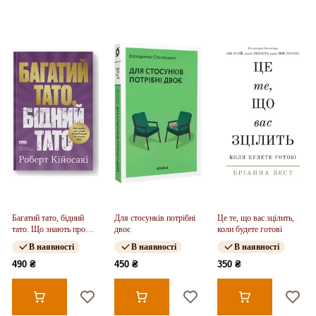
Багатий тато, бідний
Для стосунків потрібні
Це те, що вас зцілить,
тато. Що знають про
двоє
коли будете готові
гроші багаті батьки і не
В наявності
В наявності
В наявності
знають бідні
490 ₴
450 ₴
350 ₴