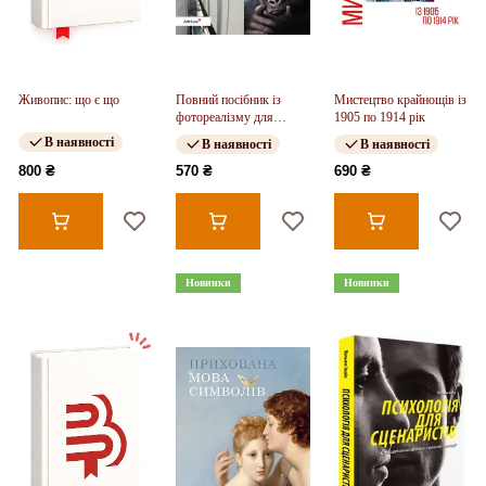
Живопис: що є що
Повний посібник із
Мистецтво крайнощів із
фотореалізму для
1905 по 1914 рік
візуальних ефектів,
В наявності
В наявності
В наявності
візуалізації та ігор
800 ₴
570 ₴
690 ₴
Новинки
Новинки