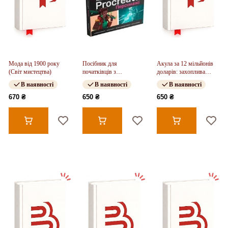
Мода від 1900 року
Посібник для
Акула за 12 мільйонів
(Світ мистецтва)
початківців з
доларів: захоплива
цифрового живопису в
економіка світу
В наявності
В наявності
В наявності
Procreate 02. Персонажі
сучасного мистецтва
670 ₴
650 ₴
650 ₴