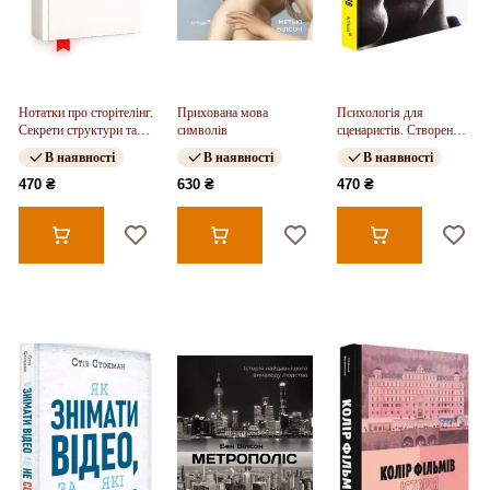
Нотатки про сторітелінг.
Прихована мова
Психологія для
Секрети структури та
символів
сценаристів. Створення
персонажів
конфлікту у вашому
В наявності
В наявності
В наявності
сценарії
470 ₴
630 ₴
470 ₴