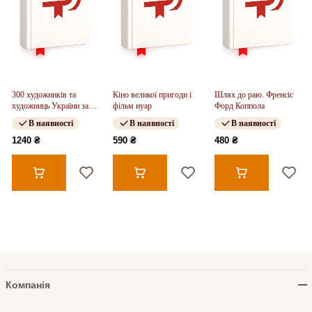
300 художників та
Кіно великої пригоди і
Шлях до раю. Френсіс
художниць України за
фільм нуар
Форд Коппола
300 років
В наявності
В наявності
В наявності
1240 ₴
590 ₴
480 ₴
Компанія