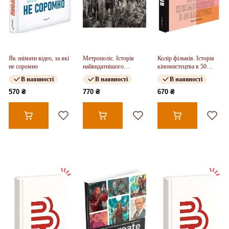
Як знімати відео, за які
Метрополіс. Історія
Колір фільмів. Історія
не соромно
найвидатнішого
кіномистецтва в 50
винаходу
палітрах
В наявності
В наявності
В наявності
570 ₴
770 ₴
670 ₴