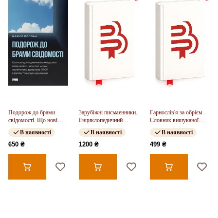
Подорож до брами
Зарубіжні письменники.
Гарнослів'я за обрієм.
свідомості. Що нові
Енциклопедичний
Словник вишуканої
дослідження
довідник. У 2 т. Т.1. А-
мови
В наявності
В наявності
В наявності
психоделіків
К.
відкривають нам про
650 ₴
1200 ₴
499 ₴
мозок