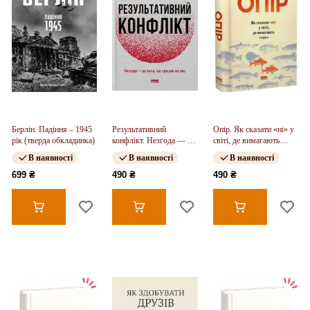
Берлін. Падіння – 1945
Результативний
Опір. Як сказати «ні» у
рік (тверда обкладинка)
конфлікт. Незгода — це
світі, де вимагають
сила, що працює на вас
«так»
В наявності
В наявності
В наявності
699 ₴
490 ₴
490 ₴