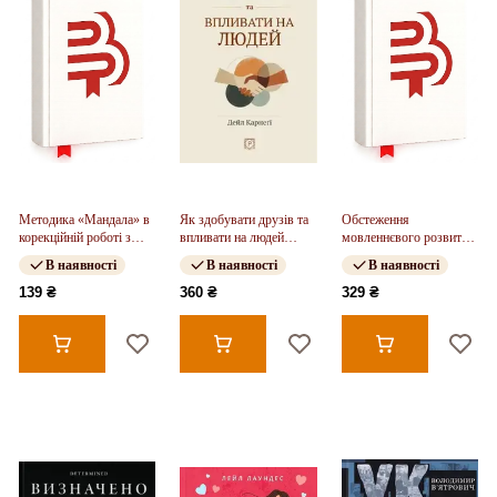
Методика «Мандала» в
Як здобувати друзів та
Обстеження
корекційній роботі з
впливати на людей
мовленнєвого розвитку
дітьми та підлітками
(тверда обкладинка)
дітей з аутизмом і
В наявності
В наявності
В наявності
тяжкими порушеннями
мовлення
139 ₴
360 ₴
329 ₴