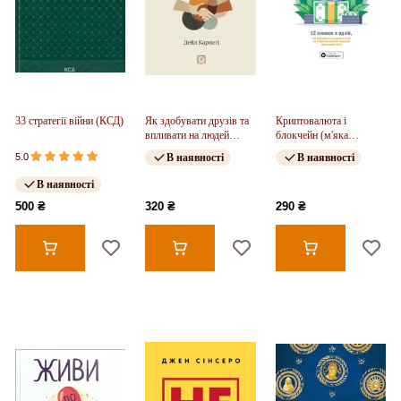
33 стратегії війни (КСД)
Як здобувати друзів та
Криптовалюта і
впливати на людей
блокчейн (м'яка
(м'яка обкладинка)
обкладинка)
5.0
В наявності
В наявності
В наявності
500 ₴
320 ₴
290 ₴