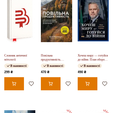
Словник античної
Повільна
Хочеш миру — готуйся
мітології
продуктивність.
до війни. План оборони
Втрачене мистецтво
Європи
В наявності
В наявності
В наявності
досягати результатів без
вигорання
299 ₴
470 ₴
490 ₴