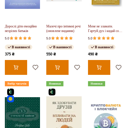
Дорослі діти емоційно
Малечі про інтимні речі
Мене не зламати.
незрілих батьків
(оновлене видання)
Гартуй дух і кидай собі
виклики
5.0
5.0
5.0
В наявності
В наявності
В наявності
375 ₴
550 ₴
490 ₴
Вибір читачів
Новинки
Новинки