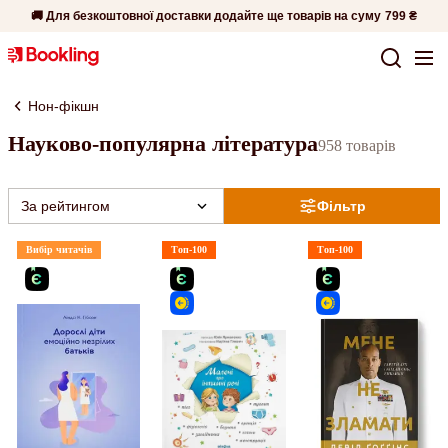
🚚 Для безкоштовної доставки додайте ще товарів на суму
799 ₴
Нон-фікшн
Науково-популярна література
958 товарів
За рейтингом
Фільтр
Вибір читачів
Топ-100
Топ-100