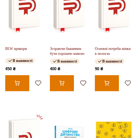
BLW прикорм
Згораючи бажанням
Основні потреби жінки
бути хорошею мамою
в пологах
В наявності
В наявності
В наявності
450 ₴
400 ₴
90 ₴