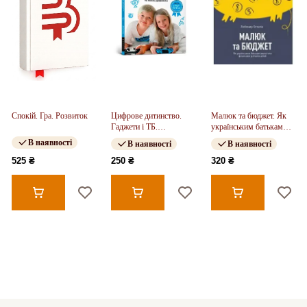
Спокій. Гра. Розвиток
Цифрове дитинство.
Малюк та бюджет. Як
Гаджети і ТБ.
українським батькам
Заборонити не можна
виховати фінансово
В наявності
В наявності
В наявності
дозволити
успішних дітей
525 ₴
250 ₴
320 ₴