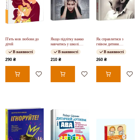
П'ять мов любови до
Якщо підлітку важко
Як справлятися з
дітей
навчатись у школі.
гнівом дитини.
Практична психологія
Практична психологія
В наявності
В наявності
В наявності
290 ₴
210 ₴
260 ₴