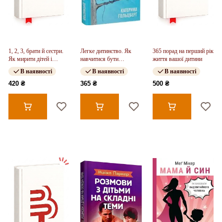
1, 2, 3, брати й сестри.
Легке дитинство. Як
365 порад на перший рік
Як мирити дітей і
навчитися бути
життя вашої дитини
знаходити в сім'ї
батьками-гедоністами
В наявності
В наявності
В наявності
комфортне місце для
кожного (у)
420 ₴
365 ₴
500 ₴