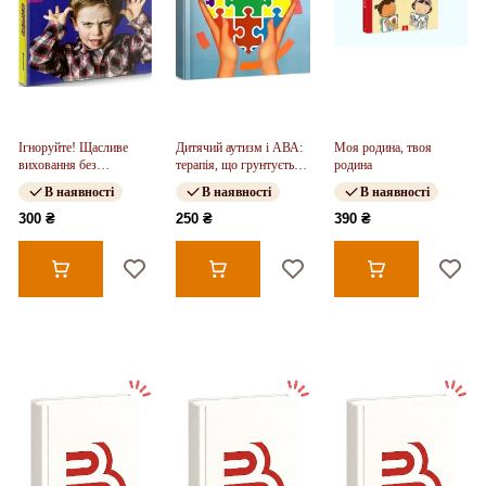
Ігноруйте! Щасливе
Дитячий аутизм і АВА:
Моя родина, твоя
виховання без
терапія, що грунтується
родина
надмірного контролю
на методах прикладного
В наявності
В наявності
В наявності
аналізу поведінки
300 ₴
250 ₴
390 ₴