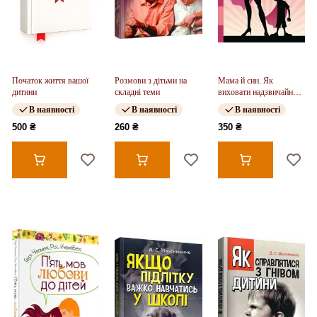
Початок життя вашої
Розмови з дітьми на
Мама й син. Як
дитини
складні теми
виховати надзвичайного
чоловіка
В наявності
В наявності
В наявності
500 ₴
260 ₴
350 ₴