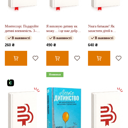
Монтессорі. Подаруйте
Я виховую дитину як
Увага батькам! Як
дитині впевненість. 3–12
можу… і це вже добре!
захистити дітей в
років
(у)
онлайн-просторі (у)
В наявності
В наявності
В наявності
260 ₴
490 ₴
640 ₴
Новинки