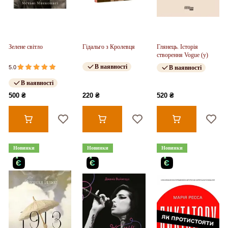
Зелене світло
Гідальго з Кролевця
Глянець. Історія
створення Vogue (у)
В наявності
5.0
В наявності
В наявності
500 ₴
220 ₴
520 ₴
Новинки
Новинки
Новинки