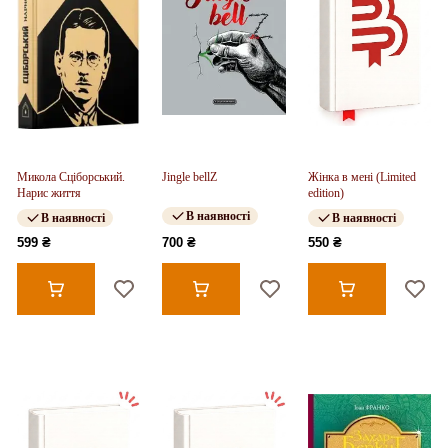
Микола Сціборський.
Jingle bellZ
Жінка в мені (Limited
Нарис життя
edition)
В наявності
В наявності
В наявності
599 ₴
700 ₴
550 ₴