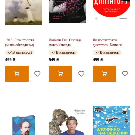
1913. Літо століття
Любити Емі. Оповідь
Як протистояти
(м'яка обкладинка)
матері (тверда
диктатору. Битва за
обкладинка)
наше майбутнє (м'яка
В наявності
В наявності
В наявності
обкладинка)
499 ₴
549 ₴
499 ₴