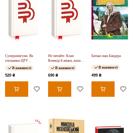
Супершпигуни. Як
Не питайте. Клан
Батько наш Бандера
очільники ЦРУ
Кеннеді й жінки, яких
формують історію та
вони знищили
В наявності
В наявності
В наявності
майбутнє
520 ₴
690 ₴
499 ₴