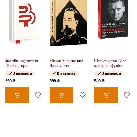
Звичайні надзвичайні.
Микола Міхновський.
Шляхетна сила. Моє
12 історій про
Нарис життя
життя, мій футбол
українських захисників і
В наявності
В наявності
В наявності
захисниць
250 ₴
599 ₴
540 ₴