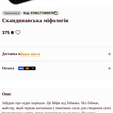
Закінчився
Код: 9786177489978
Скандинавська міфологія
375 ₴
Доставка в
Ваше місто
Оплата
Опис
Забудьте про нудні перекази. Це Міфи від Ґеймана. Ніл Ґейман,
майстер, який черпав натхнення у північних сагах для створення своїх