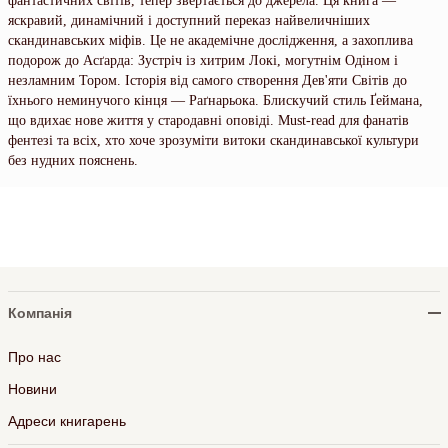
фантастичних світів, тепер звертається до джерела. Ця книга —
яскравий, динамічний і доступний переказ найвеличніших
скандинавських міфів. Це не академічне дослідження, а захоплива
подорож до Асґарда: Зустріч із хитрим Локі, могутнім Одіном і
незламним Тором. Історія від самого створення Дев'яти Світів до
їхнього неминучого кінця — Раґнарьока. Блискучий стиль Ґеймана,
що вдихає нове життя у стародавні оповіді. Must-read для фанатів
фентезі та всіх, хто хоче зрозуміти витоки скандинавської культури
без нудних пояснень.
Компанія
Про нас
Новини
Адреси книгарень