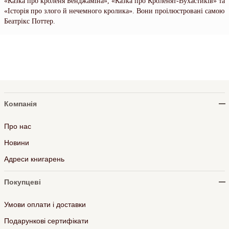
«Казка про кроленя Бенджаміна», «Казка про Кроленят-Вухастиків» та
«Історія про злого й нечемного кролика». Вони проілюстровані самою
Беатрікс Поттер.
Компанія
Про нас
Новини
Адреси книгарень
Покупцеві
Умови оплати і доставки
Подарункові сертифікати