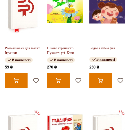
Розмальовки для малят.
Нічого страшного.
Бодьо і зубна фея
Іграшки
Пукають усі. Коти,
джемлі і навіть... ти! (у)
В наявності
В наявності
В наявності
59 ₴
270 ₴
230 ₴