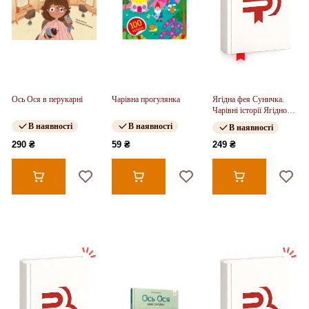
Ось Ося в перукарні
Чарівна прогулянка
Ягідна фея Суничка.
Чарівні історії Ягідного
лісу (у)
В наявності
В наявності
В наявності
290 ₴
59 ₴
249 ₴