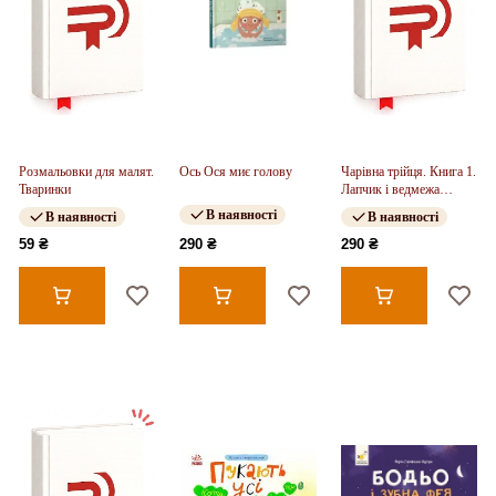
Розмальовки для малят.
Ось Ося миє голову
Чарівна трійця. Книга 1.
Тваринки
Лапчик і ведмежа
відвага (у)
В наявності
В наявності
В наявності
59 ₴
290 ₴
290 ₴