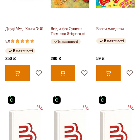
Джуді Муді. Книга № 01
Ягідна фея Суничка.
Весела мандрівка
Таємниця Ягідного лісу
(у)
В наявності
5.0
В наявності
В наявності
250 ₴
290 ₴
59 ₴