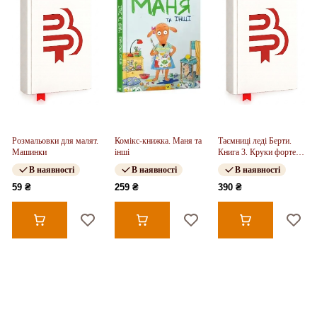
Розмальовки для малят.
Комікс-книжка. Маня та
Таємниці леді Берти.
Машинки
інші
Книга 3. Круки фортеці
(у)
В наявності
В наявності
В наявності
59 ₴
259 ₴
390 ₴