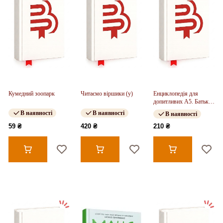
Кумедний зоопарк
Читаємо віршики (у)
Енциклопедія для
допитливих А5. Батьки і
діти у тваринному світі
В наявності
В наявності
В наявності
(укр)
59 ₴
420 ₴
210 ₴