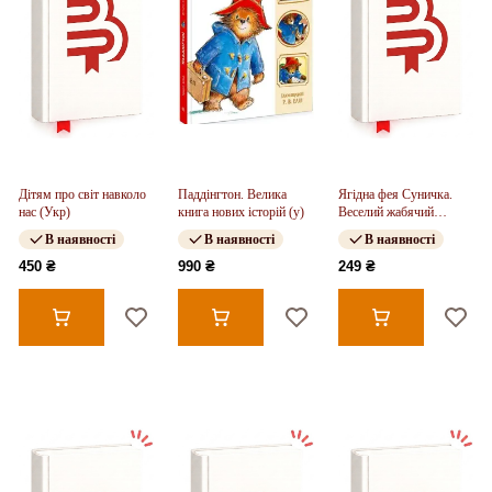
Дітям про світ навколо
Паддінгтон. Велика
Ягідна фея Суничка.
нас (Укр)
книга нових історій (у)
Веселий жабячий
концерт (у)
В наявності
В наявності
В наявності
450 ₴
990 ₴
249 ₴