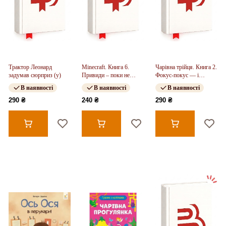
Трактор Леонард
Minecraft. Книга 6.
Чарівна трійця. Книга 2.
задумав сюрприз (у)
Привиди – поки не
Фокус-покус — і
засвистить свиня!
жодної сварки! (у)
В наявності
В наявності
В наявності
290 ₴
240 ₴
290 ₴