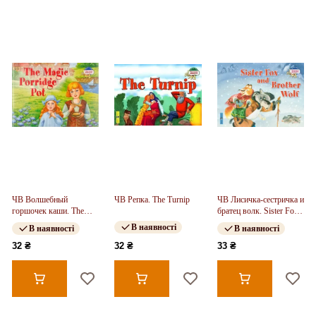
ЧВ Волшебный
ЧВ Репка. The Turnip
ЧВ Лисичка-сестричка и
горшочек каши. The
братец волк. Sister Fox
Magic Porridge Pot
and Brother Wolf
В наявності
В наявності
В наявності
32 ₴
32 ₴
33 ₴