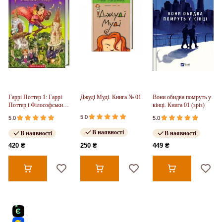
Гаррі Поттер 1: Гаррі
Джуді Муді. Книга № 01
Вони обидва помруть у
Поттер і Філософський
кінці. Книга 01 (зріз)
камінь
5.0
5.0
5.0
В наявності
В наявності
В наявності
420 ₴
250 ₴
449 ₴