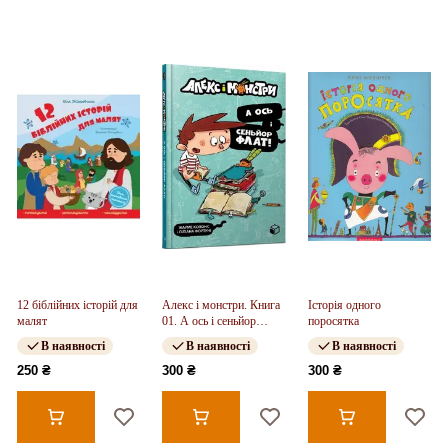
12 біблійних історій для
Алекс і монстри. Книга
Історія одного
малят
01. А ось і сеньйор
поросятка
Флат!
В наявності
В наявності
В наявності
250 ₴
300 ₴
300 ₴