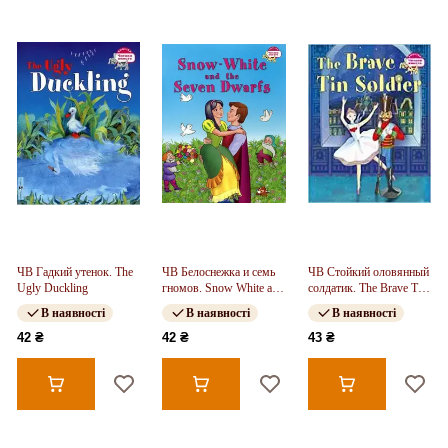
ЧВ Гадкий утенок. The
ЧВ Белоснежка и семь
ЧВ Стойкий оловянный
Ugly Duckling
гномов. Snow White and
солдатик. The Brave Tin
the Seven Dwarfs
Soldier
В наявності
В наявності
В наявності
42 ₴
42 ₴
43 ₴