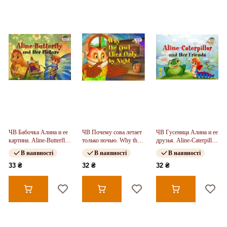
ЧВ Бабочка Алина и ее
ЧВ Почему сова летает
ЧВ Гусеница Алина и ее
картина. Aline-Butterfly
только ночью. Why the
друзья. Aline-Caterpillar
and Her Picture
owl flies only by night
and Her Friends
В наявності
В наявності
В наявності
33 ₴
32 ₴
32 ₴