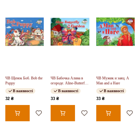
ЧВ Щенок Боб. Bob the
ЧВ Бабочка Алина в
ЧВ Мужик и заяц. A
Puppy
огороде. Aline-Butterfly
Man and a Hare
in the Garden
В наявності
В наявності
В наявності
32 ₴
33 ₴
33 ₴