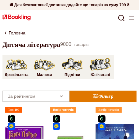
🚚 Для безкоштовної доставки додайте ще товарів на суму
799 ₴
Головна
Дитяча література
9000
товарів
Дошкільнята
Малюки
Підлітки
Юні читачі
Фільтр
Топ-100
Вибір читачів
Вибір читачів