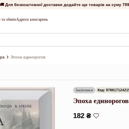
🚚 Для безкоштовної доставки додайте ще товарів на суму
799
 та обмін
Адреси книгарень
ура
Эпоха единорогов
Закінчився
Код: 97861712421
Эпоха единорогов
182 ₴