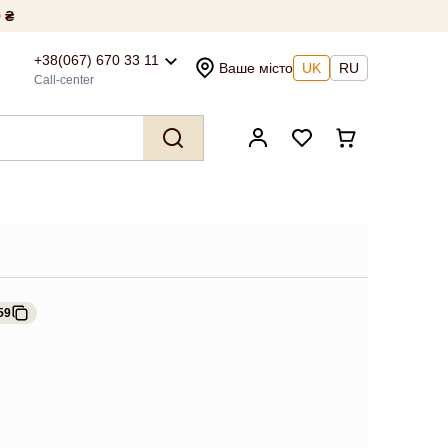
 ₴
+38(067) 670 33 11
Ваше місто
UK
RU
Call-center
59