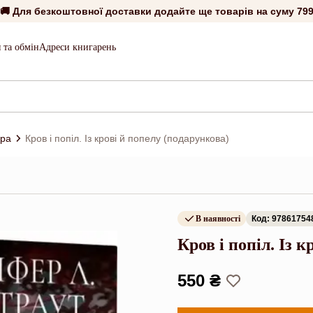
🚚 Для безкоштовної доставки додайте ще товарів на суму
799
 та обмін
Адреси книгарень
ура
Кров і попіл. Із крові й попелу (подарункова)
В наявності
Код: 97861754
Кров і попіл. Із 
550 ₴