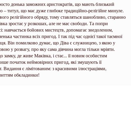
просто донька заможних аристократів, що мають близький
ою – титул, що має дуже глибоке традиційно-релігійне минуле.
ого релігійного обряду, тому ставляться шанобливо, старанно
вка зростає у розкошах, але не має свободи. Та попри
сі: навчається бойових мистецтв, допомагає знедоленим,
енька частинка всіх пригод. І так під час однієї такої таємної
ця. Він помилково думає, що Діва є служницею, з якою у
вою у розвагу, про яку сама дівчина могла тільки мріяти.
замку, де живе Маківка, і стає... її новим особистим
лише початок неймовірних пригод, які змушують її
т. Видання є лімітованим: з красивими ілюстраціями,
риттям обкладинки!