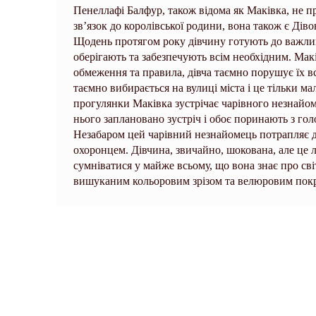
Пенеллафі Балфур, також відома як Маківка, не 
зв’язок до королівської родини, вона також є Дів
Щодень протягом року дівчину готують до важлив
оберігають та забезпечують всім необхідним. Макі
обмеження та правила, дівча таємно порушує їх в
таємно вибирається на вулиці міста і це тільки мал
прогулянки Маківка зустрічає чарівного незнайом
нього заплановано зустріч і обоє поринають з голо
Незабаром цей чарівний незнайомець потрапляє до 
охоронцем. Дівчина, звичайно, шокована, але це 
сумніватися у майже всьому, що вона знає про сві
вишуканим кольоровим зрізом та велюровим пок