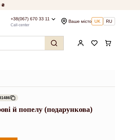
 ₴
+38(067) 670 33 11
Ваше місто
UK
RU
Call-center
81486
крові й попелу (подарункова)