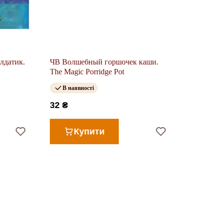
лдатик.
ЧВ Волшебный горшочек каши.
The Magic Porridge Pot
В наявності
32 ₴
Купити