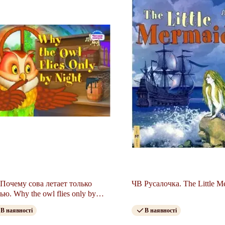
Почему сова летает только
ЧВ Русалочка. The Little M
ью. Why the owl flies only by
ht
В наявності
В наявності