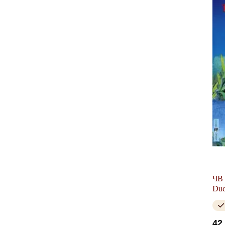
ЧВ 
Duc
42