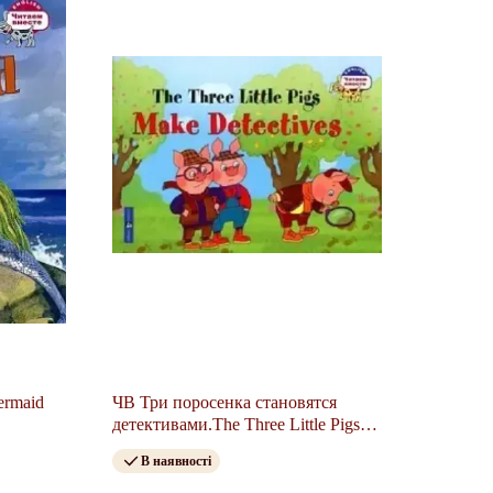
ermaid
ЧВ Три поросенка становятся
детективами.The Three Little Pigs
Make Detectives
В наявності