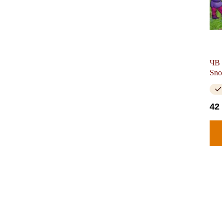
ЧВ 
Sno
42