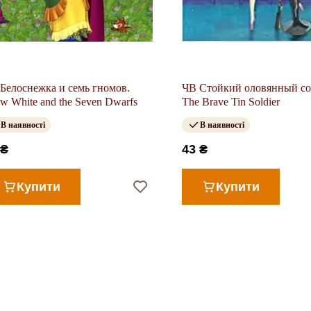
Белоснежка и семь гномов.
ЧВ Стойкий оловянный со
w White and the Seven Dwarfs
The Brave Tin Soldier
В наявності
В наявності
 ₴
43 ₴
Купити
Купити