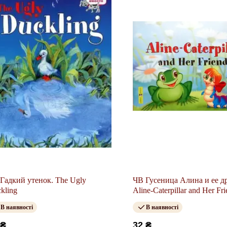
Гадкий утенок. The Ugly
ЧВ Гусеница Алина и ее др
kling
Aline-Caterpillar and Her Fr
В наявності
В наявності
 ₴
32 ₴