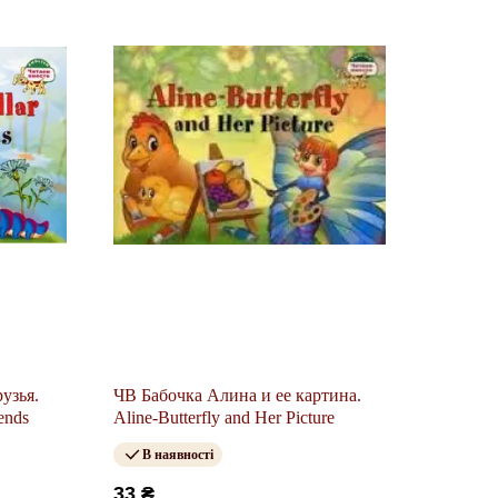
узья.
ЧВ Бабочка Алина и ее картина.
iends
Aline-Butterfly and Her Picture
В наявності
33 ₴