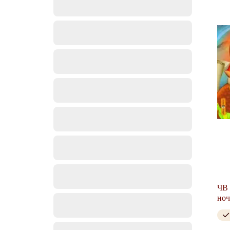
ЧВ 
ноч
nig