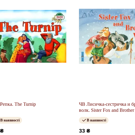
Репка. The Turnip
ЧВ Лисичка-сестричка и б
волк. Sister Fox and Brother
В наявності
В наявності
 ₴
33 ₴