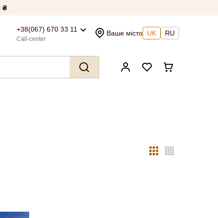
 ₴
+38(067) 670 33 11
Ваше місто
UK
RU
Call-center