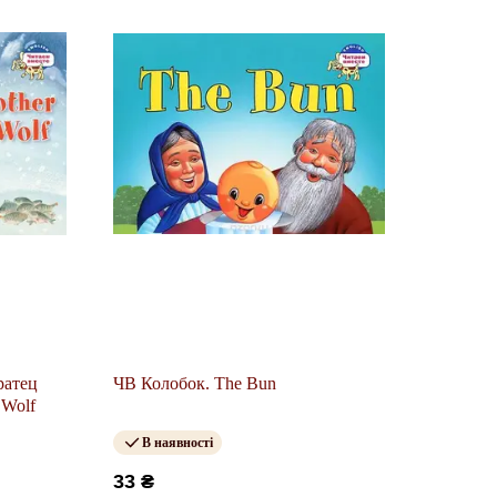
ратец
ЧВ Колобок. The Bun
 Wolf
В наявності
33 ₴