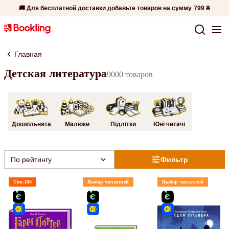
🚚 Для бесплатной доставки добавьте товаров на сумму
799 ₴
Главная
Детская литература
9000 товаров
Дошкільнята
Малюки
Підлітки
Юні читачі
По рейтингу
Фильтр
Топ-100
Выбор читателей
Выбор читателей