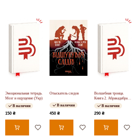
Эмоциональная тетрадь.
Отыскатель следов
Волшебная троица.
Мозг и ощущение (Укр)
Книга 2. Абракадабра
— и никаких ссор! (у)
В наличии
В наличии
В наличии
150 ₴
450 ₴
290 ₴