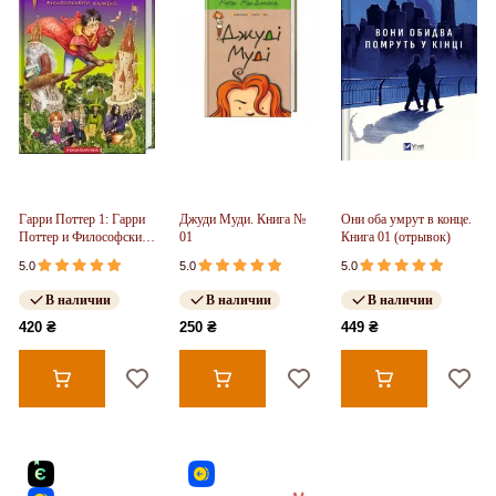
Гарри Поттер 1: Гарри
Джуди Муди. Книга №
Они оба умрут в конце.
Поттер и Философский
01
Книга 01 (отрывок)
камень
5.0
5.0
5.0
В наличии
В наличии
В наличии
420 ₴
250 ₴
449 ₴