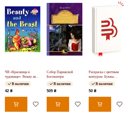
ЧВ «Красавица и
Собор Парижской
Раскраска с цветным
чудовище». Beauty and
Богоматери
контуром. Буквы.
the Beast
Раскраски. Стишки.
В наличии
В наличии
В наличии
Задание (Укр)
42 ₴
509 ₴
50 ₴