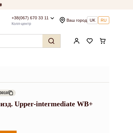
₴
+38(067) 670 33 11
Ваш город
UK
RU
Колл-центр
93010
 изд. Upper-intermediate WB+