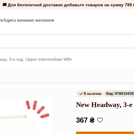
🚚 Для бесплатной доставки добавьте товаров на сумму
799 
ен
Адреса книжных магазинов
ay, 3-е изд. Upper-intermediate WB+
В наличии
Код: 97801943
New Headway, 3-е
367 ₴