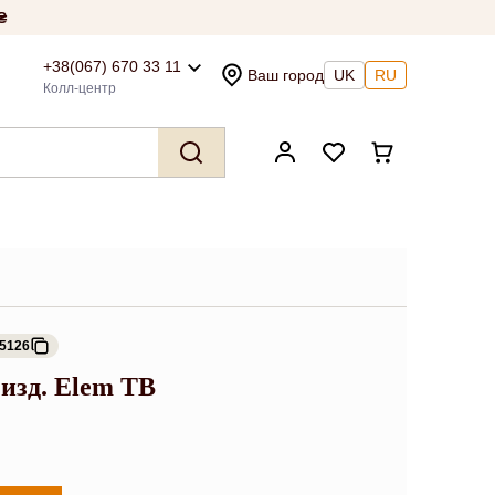
₴
+38(067) 670 33 11
Ваш город
UK
RU
Колл-центр
15126
 изд. Elem TB