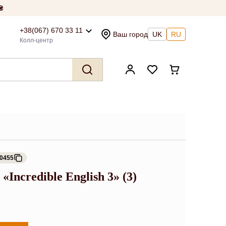
₴
+38(067) 670 33 11
Ваш город
UK
RU
Колл-центр
40455
«Incredible English 3» (3)