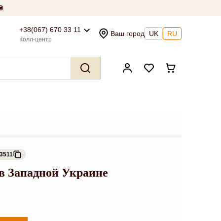
₴
+38(067) 670 33 11
Ваш город
UK
RU
Колл-центр
3511
s в Западной Украине