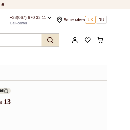
 ₴
+38(067) 670 33 11
Ваше місто
UK
RU
Call-center
36
в 13