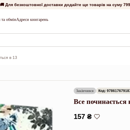
🚚 Для безкоштовної доставки додайте ще товарів на суму
799
 та обмін
Адреси книгарень
ться в 13
Закінчився
Код: 97861767918
Все починається 
157 ₴