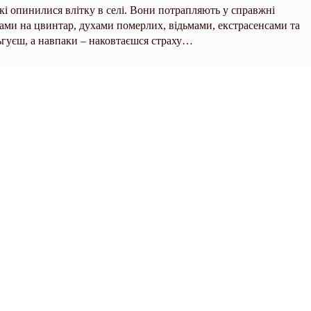
 які опинилися влітку в селі. Вони потрапляють у справжні
одами на цвинтар, духами померлих, відьмами, екстрасенсами та
ьгуєш, а навпаки – наковтаєшся страху…