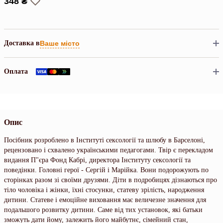
348 ₴
Доставка в
Ваше місто
Оплата
Опис
Посібник розроблено в Інституті сексології та шлюбу в Барселоні,
рецензовано і схвалено українськими педагогами. Твір є перекладом
видання П"єра Фонд Кабрі, директора Інституту сексології та
поведінки. Головні герої - Сергій і Марійка. Вони подорожують по
сторінках разом зі своїми друзями. Діти в подробицях дізнаються про
тіло чоловіка і жінки, їхні стосунки, статеву зрілість, народження
дитини. Статеве і емоційне виховання має величезне значення для
подальшого розвитку дитини. Саме від тих установок, які батьки
зможуть дати йому, залежить його майбутнє, сімейний стан,