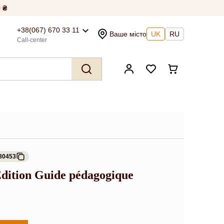
 ₴
+38(067) 670 33 11
Ваше місто
UK
RU
Call-center
80453
dition Guide pédagogique