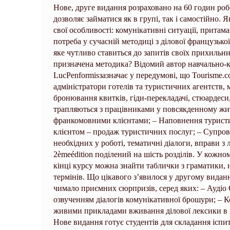
Нове, друге видання розраховано на 60 годин ро
дозволяє займатися як в групі, так і самостійно. Я
свої особливості: комунікативні ситуації, притама
потреба у сучасній методиці з ділової французької
яке чутливо ставиться до запитів своїх прихильни
призначена методика? Відомий автор навчально-ко
LucPenformisзазначає у передумові, що Tourisme.c
адміністратори готелів та туристичних агентств, 
бронювання квитків, гіди-перекладачі, стюардеси,
трапляються з працівниками у повсякденному житт
франкомовними клієнтами; – Наповнення туристич
клієнтом – продаж туристичних послуг; – Супрово
необхідних у роботі, тематичні діалоги, вправи з
2èmeédition поділений на шість розділів. У кожно
кінці курсу можна знайти таблички з граматики, 
термінів. Що цікавого з’явилося у другому виданн
чимало приємних сюрпризів, серед яких: – Аудіо 
озвученням діалогів комунікативної брошури; – К
живими прикладами вживання ділової лексики в го
Нове видання готує студентів для складання іспит