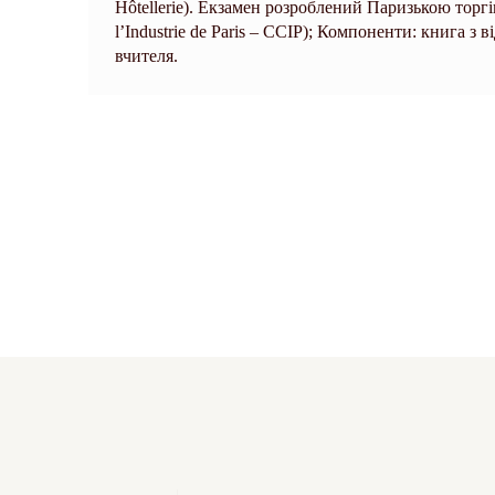
Hôtellerie). Екзамен розроблений Паризькою тор
l’Industrie de Paris – CCIP); Компоненти: книга 
вчителя.