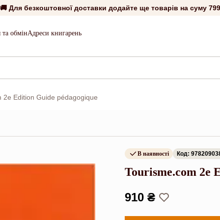
🚚 Для безкоштовної доставки додайте ще товарів на суму
799
 та обмін
Адреси книгарень
 2e Edition Guide pédagogique
В наявності
Код: 97820903
Tourisme.com 2e E
910 ₴