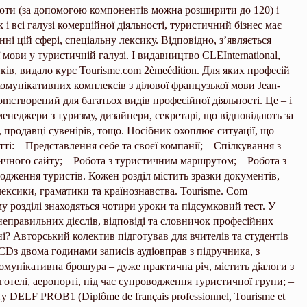
боти (за допомогою компонентів можна розширити до 120) і
к і всі галузі комерційної діяльності, туристичний бізнес має
нні цій сфері, спеціальну лексику. Відповідно, з’являється
 мови у туристичній галузі. І видавництво CLEInternational,
ків, видало курс Tourisme.com 2èmeédition. Для яких професій
мунікативних комплексів з ділової французької мови Jean-
omстворений для багатьох видів професійної діяльності. Це – і
менеджери з туризму, дизайнери, секретарі, що відповідають за
 продавці сувенірів, тощо. Посібник охоплює ситуації, що
і: – Представлення себе та своєї компанії; – Спілкування з
ного сайту; – Робота з туристичним маршрутом; – Робота з
дження туристів. Кожен розділ містить зразки документів,
 лексики, граматики та країнознавства. Tourisme. Com
му розділі знаходяться чотири уроки та підсумковий тест. У
неправильних дієслів, відповіді та словничок професійних
і? Авторський колектив підготував для вчителів та студентів
CDз двома годинами записів аудіовправ з підручника, з
омунікативна брошура – дуже практична річ, містить діалоги з
телі, аеропорті, під час супроводження туристичної групи; –
у DELF PROB1 (Diplôme de français professionnel, Tourisme et