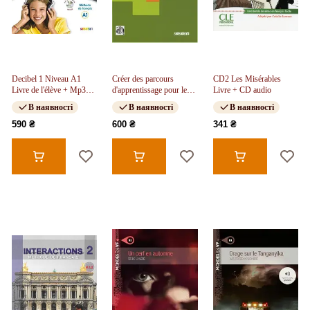
Decibel 1 Niveau A1
Créer des parcours
CD2 Les Misérables
Livre de l'élève + Mp3
d'apprentissage pour le
Livre + CD audio
CD + DVD
niveau A1.1
В наявності
В наявності
В наявності
590 ₴
600 ₴
341 ₴