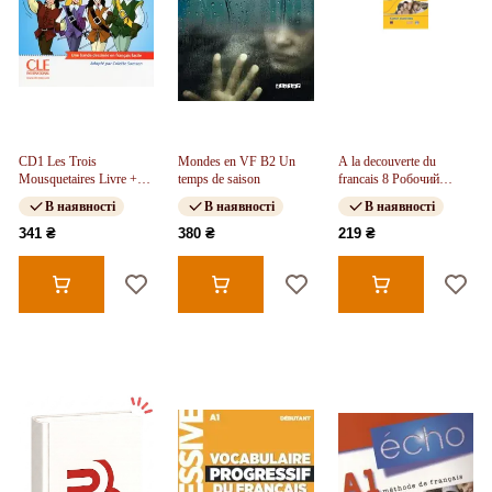
CD1 Les Trois
Mondes en VF B2 Un
A la decouverte du
Mousquetaires Livre +
temps de saison
francais 8 Робочий
CD audio
зошит
В наявності
В наявності
В наявності
341 ₴
380 ₴
219 ₴