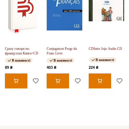
Сразу говори по-
Conjugaison Progr du
CDIntro Jojo Audio CD
французски Книга+CD
Franc Livre
В наявності
В наявності
В наявності
89 ₴
403 ₴
224 ₴