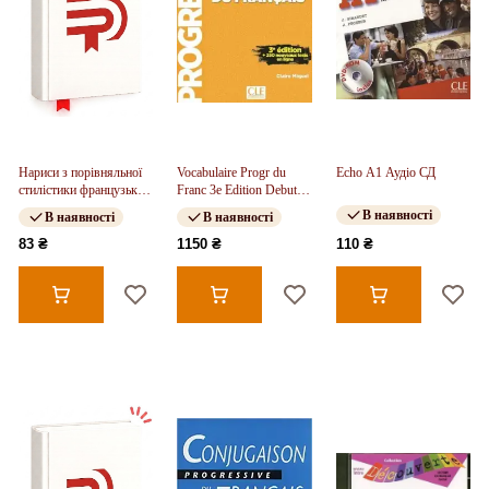
Нариси з порівняльної
Vocabulaire Progr du
Echo A1 Аудіо СД
стилістики французької
Franc 3e Edition Debut
мови.
Livre + Audio
В наявності
В наявності
В наявності
téléchargeable + Appli-
web
83 ₴
1150 ₴
110 ₴