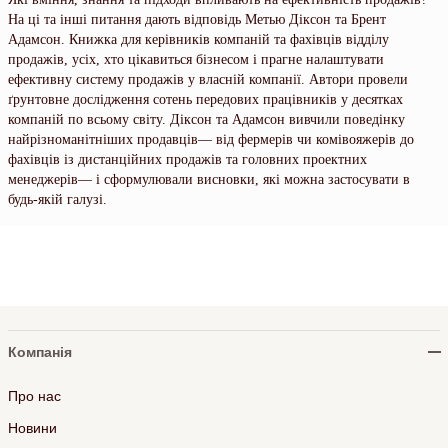
На ці та інші питання дають відповідь Метью Діксон та Брент
Адамсон. Книжка для керівників компаній та фахівців відділу
продажів, усіх, хто цікавиться бізнесом і прагне налаштувати
ефективну систему продажів у власній компанії. Автори провели
ґрунтовне дослідження сотень передових працівників у десятках
компаній по всьому світу. Діксон та Адамсон вивчили поведінку
найрізноманітніших продавців— від фермерів чи комівояжерів до
фахівців із дистанційних продажів та головних проектних
менеджерів— і сформулювали висновки, які можна застосувати в
будь-якій галузі.
Компанія
Про нас
Новини