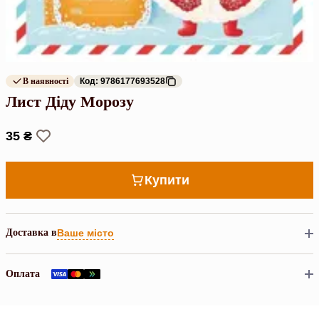
В наявності
Код: 9786177693528
Лист Діду Морозу
35 ₴
Купити
Доставка в
Ваше місто
Оплата