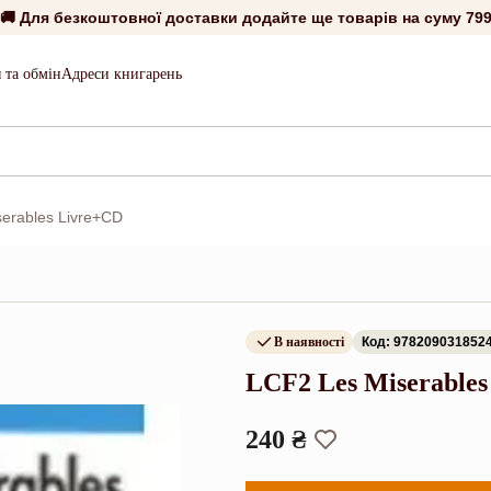
🚚 Для безкоштовної доставки додайте ще товарів на суму
799
 та обмін
Адреси книгарень
erables Livre+CD
В наявності
Код: 978209031852
LCF2 Les Miserable
240 ₴