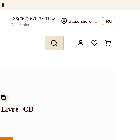
 ₴
+38(067) 670 33 11
Ваше місто
UK
RU
Call-center
4
s Livre+CD