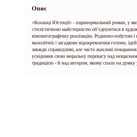
Опис
«Коханці Юстиції» - паранормальний роман, у я
стилістичною майстерністю об’єднуються в худож
кінематографічну реалізацію. Родинно-побутові і 
малолітніх і загадкове відокремлення голови, ідейн
завжди справедливі, але часто жахливі покарання.
усвідомив свою моральну перевагу над нещасним
традицією - й над автором, якому спало на думку