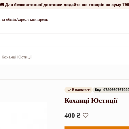
🚚 Для безкоштовної доставки додайте ще товарів на суму
799
 та обмін
Адреси книгарень
Коханці Юстиції
В наявності
Код: 978966976792
Коханці Юстиції
400 ₴