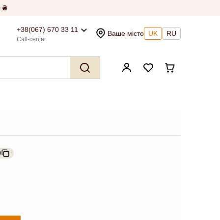
 ₴
+38(067) 670 33 11
Ваше місто
UK
RU
Call-center
9