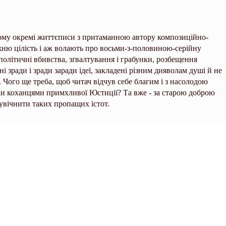
кому окремі життєписи з притаманною автору композиційно-
ню цілість і аж волають про восьми-з-половиною-серійну
політичні вбивства, зґвалтування і грабунки, розбещення
і зради і зради заради ідеї, закладені різним дияволам душі й не
 Чого ще треба, щоб читач відчув себе благим і з насолодою
и коханцями примхливої Юстиції? Та вже - за старою доброю
 увічнити таких пропащих істот.