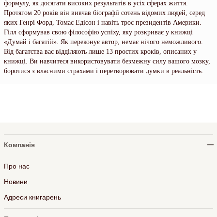
формулу, як досягати високих результатів в усіх сферах життя.
Протягом 20 років він вивчав біографії сотень відомих людей, серед
яких Генрі Форд, Томас Едісон і навіть троє президентів Америки.
Гілл сформував свою філософію успіху, яку розкриває у книжці
«Думай і багатій». Як переконує автор, немає нічого неможливого.
Від багатства вас відділяють лише 13 простих кроків, описаних у
книжці. Ви навчитеся використовувати безмежну силу вашого мозку,
боротися з власними страхами і перетворювати думки в реальність.
Компанія
Про нас
Новини
Адреси книгарень