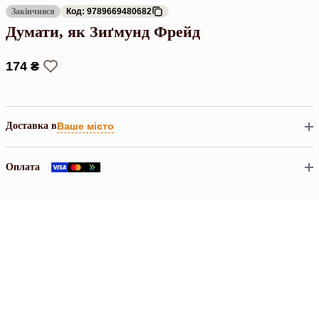
Закінчився
Код: 9789669480682
Думати, як Зиґмунд Фрeйд
174 ₴
Доставка в
Ваше місто
Оплата