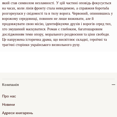
який став символом незламності. У цій частині оповідь фокусується
на часах, коли лінія фронту стала невидимою, а справжня боротьба
розгорнулася у свідомості та в тилу ворога. Червоний, опинившись у
ворожому середовищі, повинен не лише виживати, але й
продовжувати свою місію, ідентифікуючи друзів і ворогів серед тих,
хто змушений маскуватися. Роман є глибоким, багатошаровим
дослідженням теми опору, морального роздвоєння та ціни свободи.
Це напружена історична драма, що висвітлює складні, героїчні та
трагічні сторінки українського визвольного руху.
Компанія
Про нас
Новини
Адреси книгарень