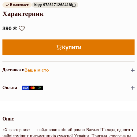
В наявності
Код: 9786171268418
Характерник
390 ₴
Купити
Доставка в
Ваше місто
Оплата
Опис
«Характерник» — найдивовижніший роман Василя Шкляра, одного з
найвідоміших письменників сучасної України. Пригода, створена на