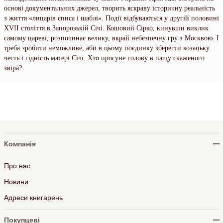
основі документальних джерел, творить яскраву історичну реальність
з життя «лицарів списа і шаблі». Події відбуваються у другій половині
ХVІІ століття в Запорозькій Січі. Кошовий Сірко, кинувши виклик
самому цареві, розпочинає велику, вкрай небезпечну гру з Москвою. І
треба зробити неможливе, аби в цьому поєдинку зберегти козацьку
честь і гідність матері Січі. Хто просуне голову в пащу скаженого
звіра?
Компанія
Про нас
Новини
Адреси книгарень
Покупцеві