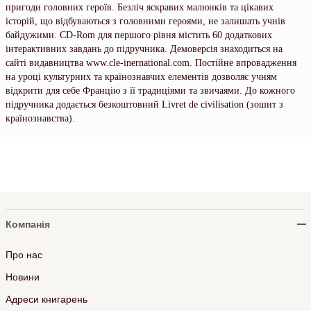
пригоди головних героїв. Безліч яскравих малюнків та цікавих
історій, що відбуваються з головними героями, не залишать учнів
байдужими. CD-Rom для першого рівня містить 60 додаткових
інтерактивних завдань до підручника. Демоверсія знаходиться на
сайті видавництва www.cle-inernational.com. Постійне впровадження
на уроці культурних та країнознавчих елементів дозволяє учням
відкрити для себе Францію з її традиціями та звичаями. До кожного
підручника додається безкоштовний Livret de civilisation (зошит з
країнознавства).
Компанія
Про нас
Новини
Адреси книгарень