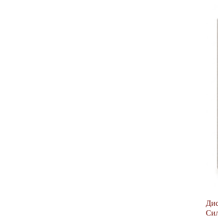
Дис
Сил