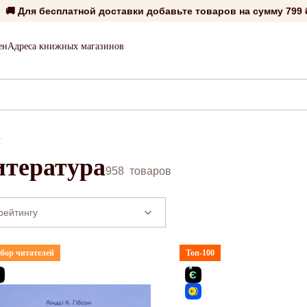
🚚 Для бесплатной доставки добавьте товаров на сумму
799 
ен
Адреса книжных магазинов
а
итература
958
товаров
бор читателей
Топ-100