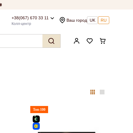
₴
+38(067) 670 33 11
Ваш город
UK
RU
Колл-центр
Топ-100