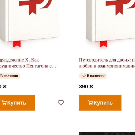
разделение Х. Как
Путеводитель для двоих: п
рудничество Пентагона с
любви и взаимопонимани
мниевой долиной меняет
В наличии
В наличии
ущее войны
0 ₴
390 ₴
Купить
Купить