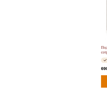
Под
сот
Кре
буд
69