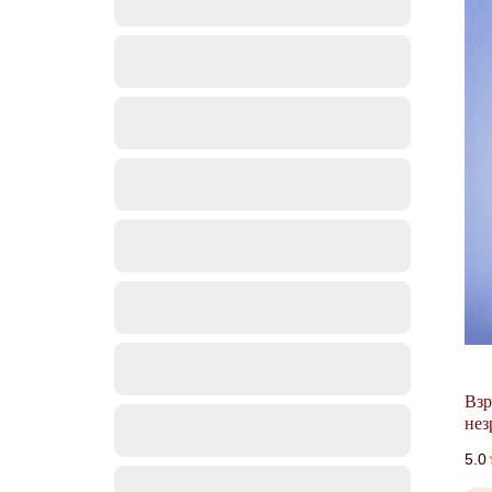
Взр
нез
5.0