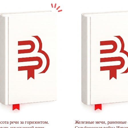
сота речи за горизонтом.
Железные мечи, раненные 
варь изысканной речи
Судьбоносная война Израи