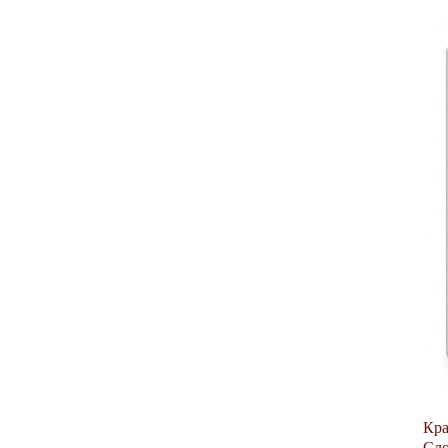
Кра
Сло