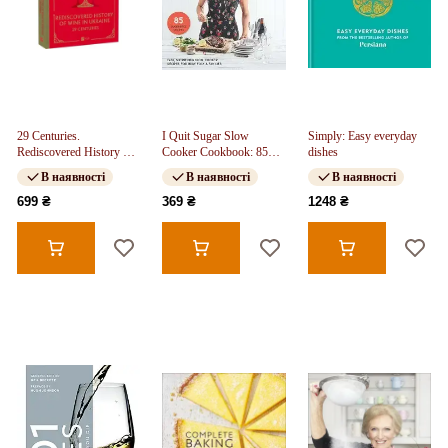
29 Centuries.
I Quit Sugar Slow
Simply: Easy everyday
Rediscovered History of
Cooker Cookbook: 85
dishes
Wine in Ukraine
Easy, Nutritious Slow-
В наявності
В наявності
В наявності
Cooker Recipes for Busy
Folk and Famili
699 ₴
369 ₴
1248 ₴