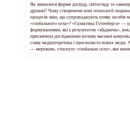
Як змінилися форми досвіду, світогляду та самопр
друкові? Чому створюючи нові технології людина
процесів змін, що супроводжують появу засобів ма
«глобального села»? «Галактика Гутенберга» — ц
формуваннями, які є результатом «збуджень», ви
присвячена дослідженню впливу масової комунік
славу медіатеоретика і прогнозиста нових медіа. 
— мережеве, стиснуте «глобальне село», яке вини