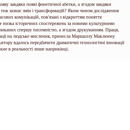
ояву завдяки появі фонетичної абетки, а згодом завдяки
 теж зазнає змін і трансформацій? Яким чином дослідження
сових комунікацій, пов'язані з відкриттям поняття
е низка історичних спостережень за новими культурними
кликаних спершу писемністю, а згодом друкуванням. Праця,
ації на людське мислення, принесла Маршаллу Маклюену
Автору вдалось передбачити драматичні технологічні інновації
кне в реальності лише наприкінці.