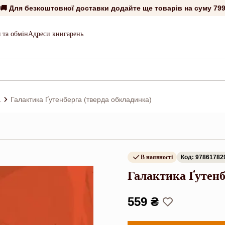
🚚 Для безкоштовної доставки додайте ще товарів на суму
799
 та обмін
Адреси книгарень
а
Галактика Ґутенберга (тверда обкладинка)
В наявності
Код: 97861782
Галактика Ґутенб
559 ₴