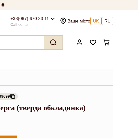
 ₴
+38(067) 670 33 11
Ваше місто
UK
RU
Call-center
99699
ерга (тверда обкладинка)