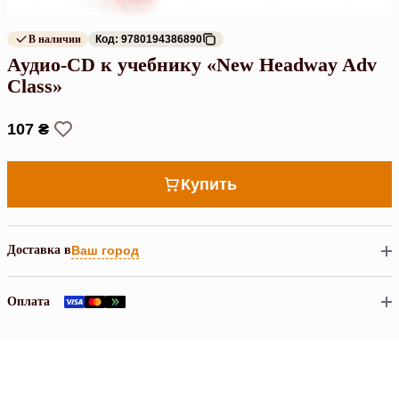
В наличии
Код: 9780194386890
Аудио-CD к учебнику «New Headway Adv
Class»
107 ₴
Купить
Доставка в
Ваш город
Оплата