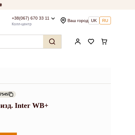
₴
+38(067) 670 33 11
Ваш город
UK
RU
Колл-центр
87545
 изд. Inter WB+