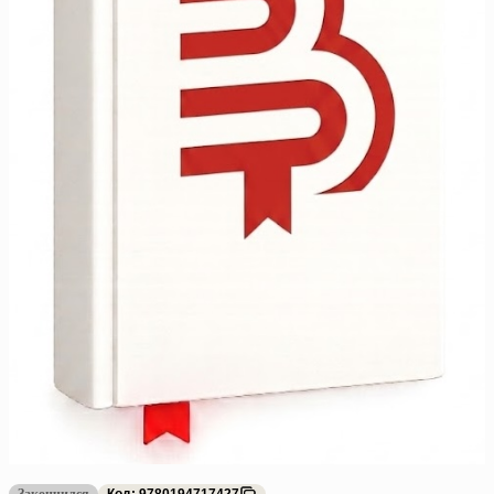
Закончился
Код: 9780194717427