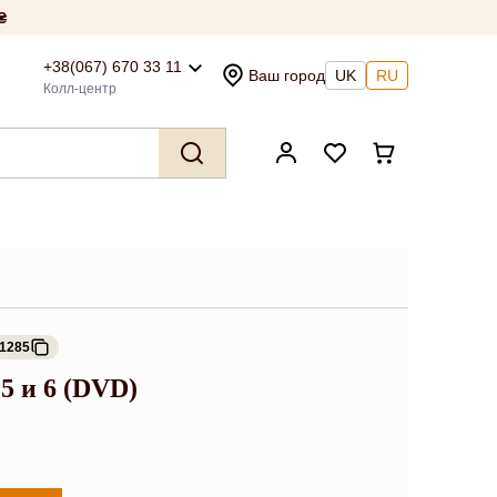
₴
+38(067) 670 33 11
Ваш город
UK
RU
Колл-центр
41285
 5 и 6 (DVD)