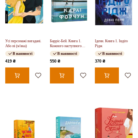
Усі персонажі вигадані.
Барріс-Бей. Книга 1.
Ідени. Книга 1. Індіґо
Або ні (м'яка)
Кожного наступного
Рідж
літа
В наявності
В наявності
В наявності
419 ₴
550 ₴
370 ₴