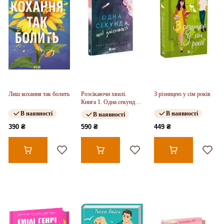
Лиш кохання так болить
Розсікаючи хвилі.
З різницею у сім років
Книга 1. Одна секунда,
щоб закохатися (у)
В наявності
В наявності
В наявності
390 ₴
590 ₴
449 ₴