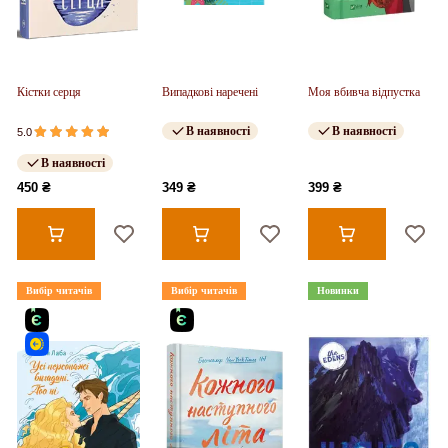
Кістки серця
Випадкові наречені
Моя вбивча відпустка
В наявності
В наявності
5.0
В наявності
450 ₴
349 ₴
399 ₴
Вибір читачів
Вибір читачів
Новинки