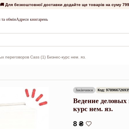
🚚 Для безкоштовної доставки додайте ще товарів на суму
799
 та обмін
Адреси книгарень
х переговоров Cass (1) Бизнес-курс нем. яз.
Закінчився
Код: 97896672693
Ведение деловых п
курс нем. яз.
8 ₴