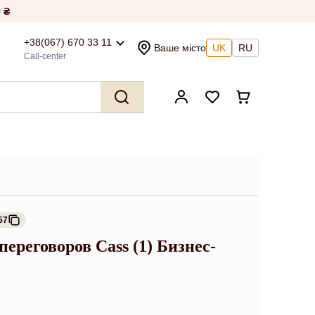
 ₴
+38(067) 670 33 11
Ваше місто
UK
RU
Call-center
57
ереговоров Cass (1) Бизнес-