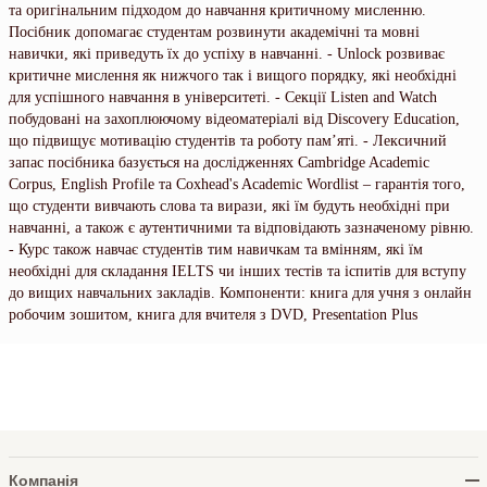
та оригінальним підходом до навчання критичному мисленню.
Посібник допомагає студентам розвинути академічні та мовні
навички, які приведуть їх до успіху в навчанні. - Unlock розвиває
критичне мислення як нижчого так і вищого порядку, які необхідні
для успішного навчання в університеті. - Секції Listen and Watch
побудовані на захоплюючому відеоматеріалі від Discovery Education,
що підвищує мотивацію студентів та роботу пам’яті. - Лексичний
запас посібника базується на дослідженнях Cambridge Academic
Corpus, English Profile та Coxhead's Academic Wordlist – гарантія того,
що студенти вивчають слова та вирази, які їм будуть необхідні при
навчанні, а також є аутентичними та відповідають зазначеному рівню.
- Курс також навчає студентів тим навичкам та вмінням, які їм
необхідні для складання IELTS чи інших тестів та іспитів для вступу
до вищих навчальних закладів. Компоненти: книга для учня з онлайн
робочим зошитом, книга для вчителя з DVD, Presentation Plus
Компанія