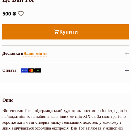
500 ₴
Купити
Доставка в
Ваше місто
Оплата
Опис
Вінсент ван Гог – нідерландський художник-постімпресіоніст, один із
найвидатніших та найвпізнаваніших митців ХIХ ст. За своє трагічно
коротке життя він створив низку геніальних полотен, у кожному з
яких відчувається особлива експресія. Ван Гог втілював у живописі